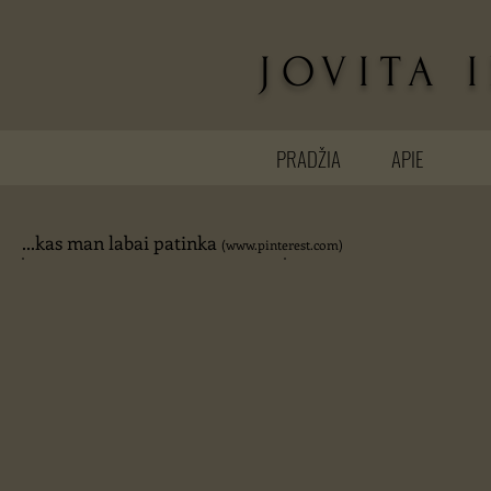
JOVITA 
PRADŽIA
APIE
...kas man labai patinka
(
www.pinterest.com
)